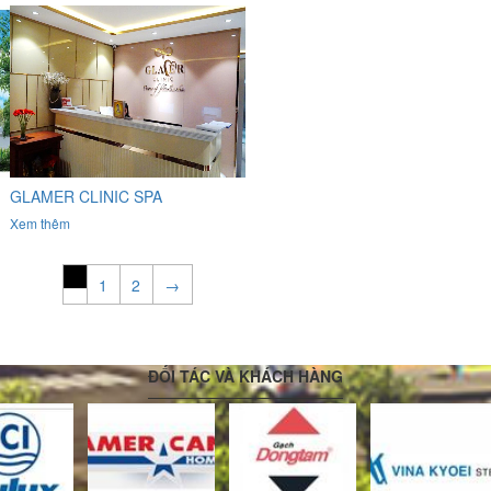
GLAMER CLINIC SPA
Xem thêm
1
2
→
ĐỐI TÁC VÀ KHÁCH HÀNG