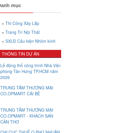
Danh mục
»
Thi Công Xây Lắp
»
Trang Trí Nội Thất
»
SXLĐ Cấu kiện Nhôm kính
THÔNG TIN DỰ ÁN
Lễ động thổ công trình Nhà Văn
phòng Tân Hưng TP.HCM năm
2026
TRUNG TÂM THƯƠNG MẠI
CO.OPMART CÁI BÈ
TRUNG TÂM THƯƠNG MẠI
CO.OPMART - KHACH SAN
CẦN THƠ
CHI CỤC THUẾ Q.PHÚ NHUẬN