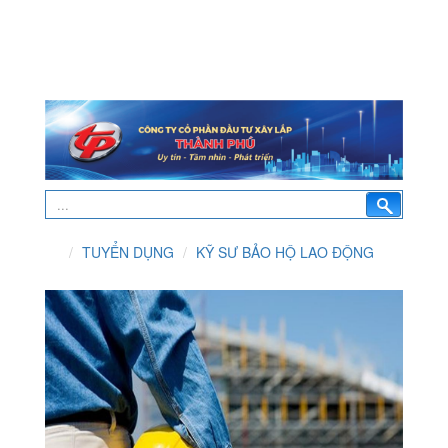
TUYỂN DỤNG
KỸ SƯ BẢO HỘ LAO ĐỘNG