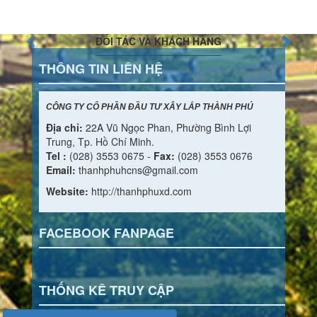
ĐỐI TÁC VÀ KHÁCH HÀNG
THÔNG TIN LIÊN HỆ
CÔNG TY CỔ PHẦN ĐẦU TƯ XÂY LẮP THÀNH PHÚ
Địa chỉ:
22A Vũ Ngọc Phan, Phường Bình Lợi
Trung, Tp. Hồ Chí Minh.
Tel :
(028) 3553 0675 -
Fax:
(028) 3553 0676
Email:
thanhphuhcns@gmail.com
Website:
http://thanhphuxd.com
FACEBOOK FANPAGE
THỐNG KÊ TRUY CẬP