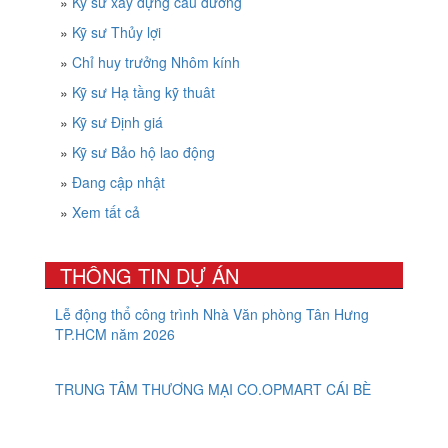
»
Kỹ sư xây dựng cầu đường
»
Kỹ sư Thủy lợi
»
Chỉ huy trưởng Nhôm kính
»
Kỹ sư Hạ tầng kỹ thuât
»
Kỹ sư Định giá
»
Kỹ sư Bảo hộ lao động
»
Đang cập nhật
»
Xem tất cả
THÔNG TIN DỰ ÁN
Lễ động thổ công trình Nhà Văn phòng Tân Hưng
TP.HCM năm 2026
TRUNG TÂM THƯƠNG MẠI CO.OPMART CÁI BÈ