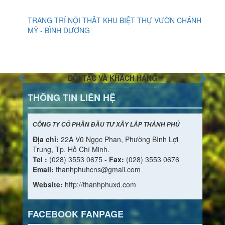
TRANG TRÍ NỘI THÂT KHU BIỆT THỰ VƯỜN CHÁNH
MỸ - BÌNH DƯƠNG
ĐỐI TÁC VÀ KHÁCH HÀNG
THÔNG TIN LIÊN HỆ
CÔNG TY CỔ PHẦN ĐẦU TƯ XÂY LẮP THÀNH PHÚ
Địa chỉ:
22A Vũ Ngọc Phan, Phường Bình Lợi
Trung, Tp. Hồ Chí Minh.
Tel :
(028) 3553 0675 -
Fax:
(028) 3553 0676
Email:
thanhphuhcns@gmail.com
Website:
http://thanhphuxd.com
FACEBOOK FANPAGE