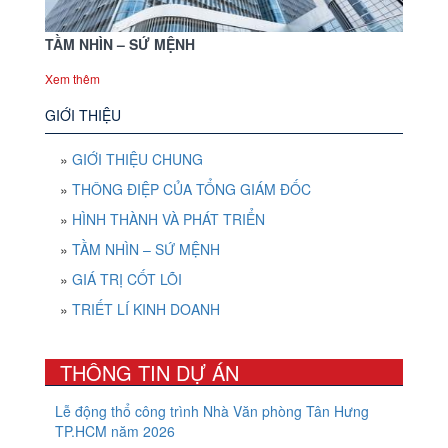
TẦM NHÌN – SỨ MỆNH
Xem thêm
GIỚI THIỆU
»
GIỚI THIỆU CHUNG
»
THÔNG ĐIỆP CỦA TỔNG GIÁM ĐỐC
»
HÌNH THÀNH VÀ PHÁT TRIỂN
»
TẦM NHÌN – SỨ MỆNH
»
GIÁ TRỊ CỐT LÕI
»
TRIẾT LÍ KINH DOANH
THÔNG TIN DỰ ÁN
Lễ động thổ công trình Nhà Văn phòng Tân Hưng
TP.HCM năm 2026