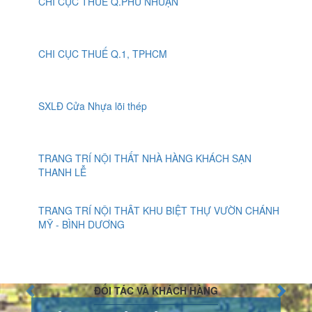
CHI CỤC THUẾ Q.PHÚ NHUẬN
CHI CỤC THUẾ Q.1, TPHCM
SXLĐ Cửa Nhựa lõi thép
TRANG TRÍ NỘI THẤT NHÀ HÀNG KHÁCH SẠN
THANH LỄ
TRANG TRÍ NỘI THÂT KHU BIỆT THỰ VƯỜN CHÁNH
MỸ - BÌNH DƯƠNG
ĐỐI TÁC VÀ KHÁCH HÀNG