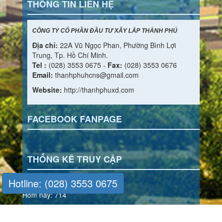
THÔNG TIN LIÊN HỆ
CÔNG TY CỔ PHẦN ĐẦU TƯ XÂY LẮP THÀNH PHÚ
Địa chỉ:
22A Vũ Ngọc Phan, Phường Bình Lợi
Trung, Tp. Hồ Chí Minh.
Tel :
(028) 3553 0675 -
Fax:
(028) 3553 0676
Email:
thanhphuhcns@gmail.com
Website:
http://thanhphuxd.com
FACEBOOK FANPAGE
THỐNG KÊ TRUY CẬP
Đang online: 2
Hotline: (028) 3553 0675
Hôm nay: 714
Hôm qua: 1181