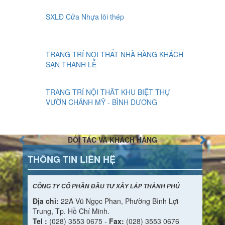
SXLĐ Cửa Nhựa lõi thép
TRANG TRÍ NỘI THẤT NHÀ HÀNG KHÁCH
SẠN THANH LỄ
TRANG TRÍ NỘI THÂT KHU BIỆT THỰ
VƯỜN CHÁNH MỸ - BÌNH DƯƠNG
ĐỐI TÁC VÀ KHÁCH HÀNG
THÔNG TIN LIÊN HỆ
CÔNG TY CỔ PHẦN ĐẦU TƯ XÂY LẮP THÀNH PHÚ
Địa chỉ:
22A Vũ Ngọc Phan, Phường Bình Lợi
Trung, Tp. Hồ Chí Minh.
Tel :
(028) 3553 0675 -
Fax:
(028) 3553 0676