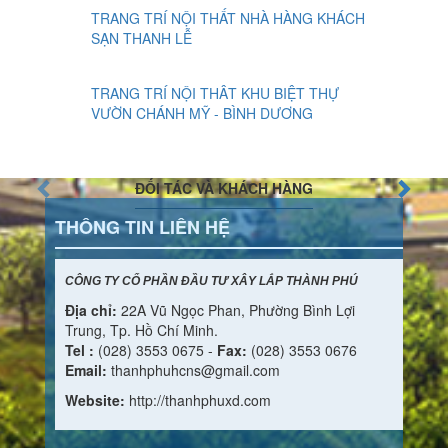
TRANG TRÍ NỘI THẤT NHÀ HÀNG KHÁCH
SẠN THANH LỄ
TRANG TRÍ NỘI THÂT KHU BIỆT THỰ
VƯỜN CHÁNH MỸ - BÌNH DƯƠNG
ĐỐI TÁC VÀ KHÁCH HÀNG
THÔNG TIN LIÊN HỆ
CÔNG TY CỔ PHẦN ĐẦU TƯ XÂY LẮP THÀNH PHÚ
Địa chỉ:
22A Vũ Ngọc Phan, Phường Bình Lợi
Trung, Tp. Hồ Chí Minh.
Tel :
(028) 3553 0675 -
Fax:
(028) 3553 0676
Email:
thanhphuhcns@gmail.com
Website:
http://thanhphuxd.com