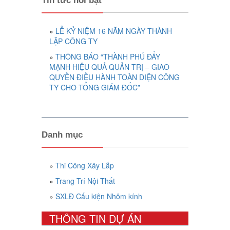
Tin tức nổi bật
»
LỄ KỶ NIỆM 16 NĂM NGÀY THÀNH
LẬP CÔNG TY
»
THÔNG BÁO “THÀNH PHÚ ĐẨY
MẠNH HIỆU QUẢ QUẢN TRỊ – GIAO
QUYỀN ĐIỀU HÀNH TOÀN DIỆN CÔNG
TY CHO TỔNG GIÁM ĐỐC”
Danh mục
»
Thi Công Xây Lắp
»
Trang Trí Nội Thất
»
SXLĐ Cấu kiện Nhôm kính
THÔNG TIN DỰ ÁN