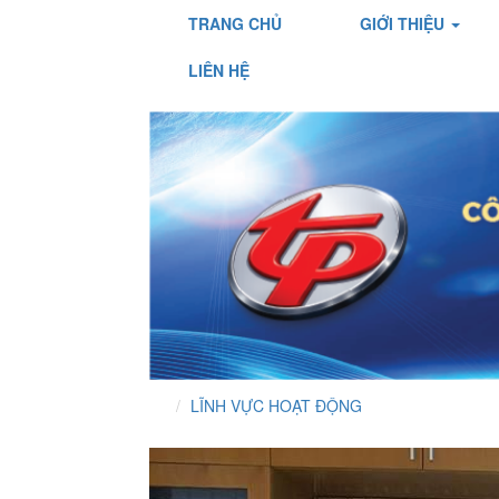
TRANG CHỦ
GIỚI THIỆU
LIÊN HỆ
LĨNH VỰC HOẠT ĐỘNG