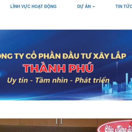
LĨNH VỰC HOẠT ĐỘNG
DỰ ÁN
TIN TỨ