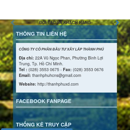
ĐỐI TÁC VÀ KHÁCH HÀNG
THÔNG TIN LIÊN HỆ
CÔNG TY CỔ PHẦN ĐẦU TƯ XÂY LẮP THÀNH PHÚ
Địa chỉ:
22A Vũ Ngọc Phan, Phường Bình Lợi
Trung, Tp. Hồ Chí Minh.
Tel :
(028) 3553 0675 -
Fax:
(028) 3553 0676
Email:
thanhphuhcns@gmail.com
Website:
http://thanhphuxd.com
FACEBOOK FANPAGE
THỐNG KÊ TRUY CẬP