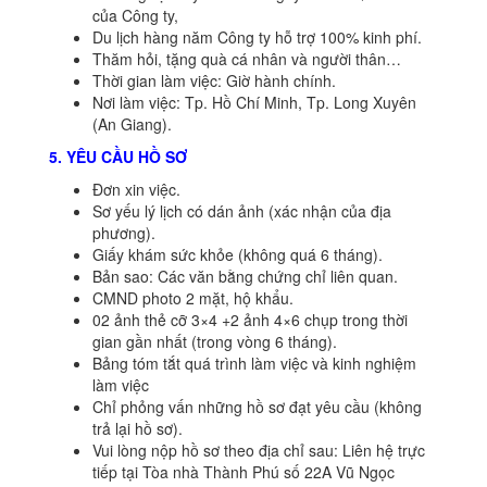
của Công ty,
Du lịch hàng năm Công ty hỗ trợ 100% kinh phí.
Thăm hỏi, tặng quà cá nhân và người thân…
Thời gian làm việc: Giờ hành chính.
Nơi làm việc: Tp. Hồ Chí Minh, Tp. Long Xuyên
(An Giang).
5. YÊU CẦU HỒ SƠ
Đơn xin việc.
Sơ yếu lý lịch có dán ảnh (xác nhận của địa
phương).
Giấy khám sức khỏe (không quá 6 tháng).
Bản sao: Các văn bằng chứng chỉ liên quan.
CMND photo 2 mặt, hộ khẩu.
02 ảnh thẻ cỡ 3×4 +2 ảnh 4×6 chụp trong thời
gian gần nhất (trong vòng 6 tháng).
Bảng tóm tắt quá trình làm việc và kinh nghiệm
làm việc
Chỉ phỏng vấn những hồ sơ đạt yêu cầu (không
trả lại hồ sơ).
Vui lòng nộp hồ sơ theo địa chỉ sau: Liên hệ trực
tiếp tại Tòa nhà Thành Phú số 22A Vũ Ngọc