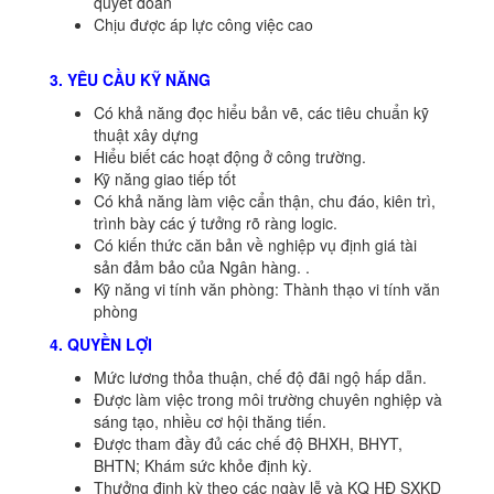
quyết đoán
Chịu được áp lực công việc cao
3. YÊU CẦU KỸ NĂNG
Có khả năng đọc hiểu bản vẽ, các tiêu chuẩn kỹ
thuật xây dựng
Hiểu biết các hoạt động ở công trường.
Kỹ năng giao tiếp tốt
Có khả năng làm việc cẩn thận, chu đáo, kiên trì,
trình bày các ý tưởng rõ ràng logic.
Có kiến thức căn bản về nghiệp vụ định giá tài
sản đảm bảo của Ngân hàng. .
Kỹ năng vi tính văn phòng: Thành thạo vi tính văn
phòng
4. QUYỀN LỢI
Mức lương thỏa thuận, chế độ đãi ngộ hấp dẫn.
Được làm việc trong môi trường chuyên nghiệp và
sáng tạo, nhiều cơ hội thăng tiến.
Được tham đầy đủ các chế độ BHXH, BHYT,
BHTN; Khám sức khỏe định kỳ.
Thưởng định kỳ theo các ngày lễ và KQ HĐ SXKD