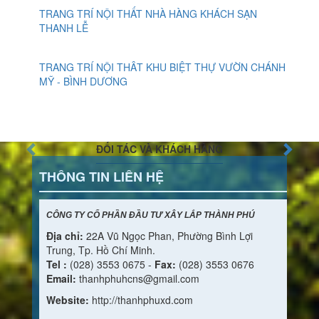
TRANG TRÍ NỘI THẤT NHÀ HÀNG KHÁCH SẠN
THANH LỄ
TRANG TRÍ NỘI THÂT KHU BIỆT THỰ VƯỜN CHÁNH
MỸ - BÌNH DƯƠNG
ĐỐI TÁC VÀ KHÁCH HÀNG
THÔNG TIN LIÊN HỆ
CÔNG TY CỔ PHẦN ĐẦU TƯ XÂY LẮP THÀNH PHÚ
Địa chỉ:
22A Vũ Ngọc Phan, Phường Bình Lợi
Trung, Tp. Hồ Chí Minh.
Tel :
(028) 3553 0675 -
Fax:
(028) 3553 0676
Email:
thanhphuhcns@gmail.com
Website:
http://thanhphuxd.com