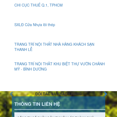
CHI CỤC THUẾ Q.1, TPHCM
SXLĐ Cửa Nhựa lõi thép
TRANG TRÍ NỘI THẤT NHÀ HÀNG KHÁCH SẠN
THANH LỄ
TRANG TRÍ NỘI THÂT KHU BIỆT THỰ VƯỜN CHÁNH
MỸ - BÌNH DƯƠNG
ĐỐI TÁC VÀ KHÁCH HÀNG
THÔNG TIN LIÊN HỆ