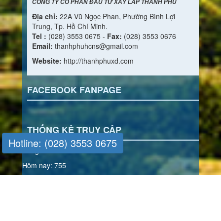
CÔNG TY CỔ PHẦN ĐẦU TƯ XÂY LẮP THÀNH PHÚ
Địa chỉ:
22A Vũ Ngọc Phan, Phường Bình Lợi
Trung, Tp. Hồ Chí Minh.
Tel :
(028) 3553 0675 -
Fax:
(028) 3553 0676
Email:
thanhphuhcns@gmail.com
Website:
http://thanhphuxd.com
FACEBOOK FANPAGE
THỐNG KÊ TRUY CẬP
Hotline: (028) 3553 0675
Đang online: 3
Hôm nay: 755
Hôm qua: 1181
Tổng truy cập: 815348
© DEVELOPED BY
VIETTECH
SOLUTIONS CORPORATION ®